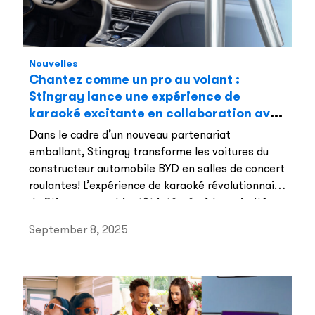
Nouvelles
Chantez comme un pro au volant :
Stingray lance une expérience de
karaoké excitante en collaboration avec
BYD
Dans le cadre d’un nouveau partenariat
emballant, Stingray transforme les voitures du
constructeur automobile BYD en salles de concert
roulantes! L’expérience de karaoké révolutionnaire
de Stingray sera bientôt intégrée à la majorité
des véhicules des séries Ocean et Dynasty de
September 8, 2025
BYD, pour faire de chaque trajet une performance
mémorable.